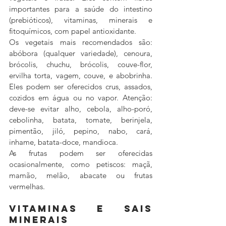
importantes para a saúde do intestino 
(prebióticos), vitaminas, minerais e 
fitoquímicos, com papel antioxidante.
Os vegetais mais recomendados são: 
abóbora (qualquer variedade), cenoura, 
brócolis, chuchu, brócolis, couve-flor, 
ervilha torta, vagem, couve, e abobrinha. 
Eles podem ser oferecidos crus, assados, 
cozidos em água ou no vapor. Atenção: 
deve-se evitar alho, cebola, alho-poró, 
cebolinha, batata, tomate, berinjela, 
pimentão, jiló, pepino, nabo, cará, 
inhame, batata-doce, mandioca.
As frutas podem ser oferecidas 
ocasionalmente, como petiscos: maçã, 
mamão, melão, abacate ou frutas 
vermelhas.
Vitaminas e sais 
minerais