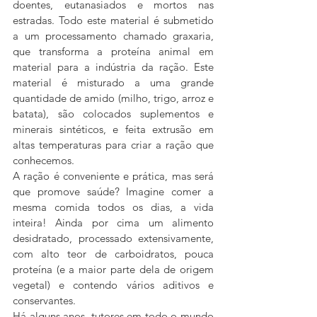
doentes, eutanasiados e mortos nas 
estradas. Todo este material é submetido 
a um processamento chamado graxaria, 
que transforma a proteína animal em 
material para a indústria da ração. Este 
material é misturado a uma grande 
quantidade de amido (milho, trigo, arroz e 
batata), são colocados suplementos e 
minerais sintéticos, e feita extrusão em 
altas temperaturas para criar a ração que 
conhecemos.
A ração é conveniente e prática, mas será 
que promove saúde? Imagine comer a 
mesma comida todos os dias, a vida 
inteira! Ainda por cima um alimento 
desidratado, processado extensivamente, 
com alto teor de carboidratos, pouca 
proteína (e a maior parte dela de origem 
vegetal) e contendo vários aditivos e 
conservantes.
Há alguns anos, tutores em todo o mundo 