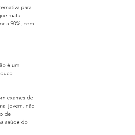
ernativa para 
 que mata 
or a 90%, com 
não é um 
pouco 
com exames de 
mal jovem, não 
o de 
na saúde do 