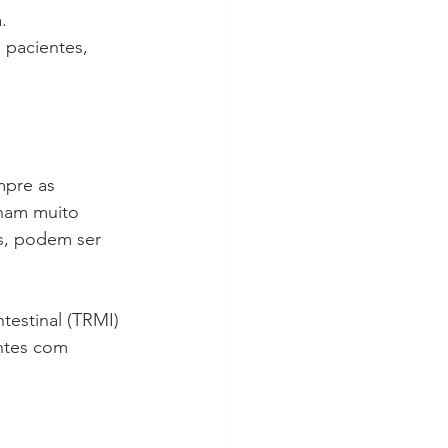
. 
 pacientes, 
mpre as 
onam muito 
s, podem ser 
testinal (TRMI) 
ntes com 