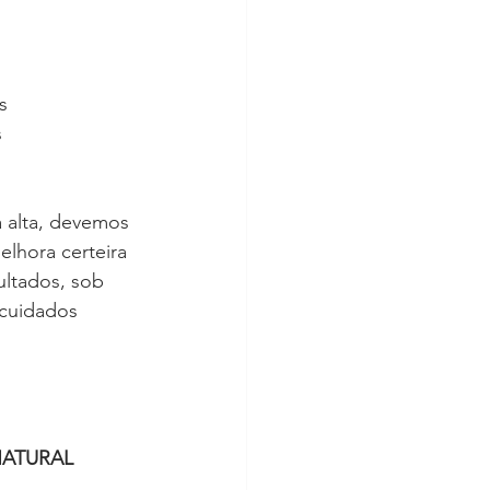
s 
 
 alta, devemos 
lhora certeira 
ultados, sob 
 cuidados 
ATURAL 