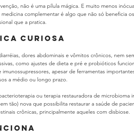
venção, não é uma pílula mágica. E muito menos inócua
 medicina complementar é algo que não só beneficia os
sional que a pratica.
ICA CURIOSA
diarréias, dores abdominais e vômitos crônicos, nem se
sivas, como ajustes de dieta e pré e probióticos funci
 e imunossupressores, apesar de ferramentas importante
os a médio ou longo prazo.
 bacterioterapia ou terapia restauradora de microbioma in
m tão) nova que possibilita restaurar a saúde de pacie
estinais crônicas, principalmente aqueles com disbiose.
NCIONA