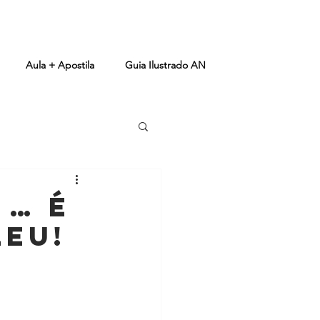
Aula + Apostila
Guia Ilustrado AN
 … é
leu!