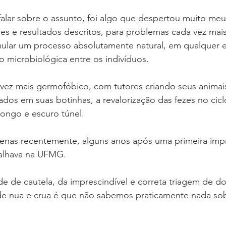
alar sobre o assunto, foi algo que despertou muito meu
des e resultados descritos, para problemas cada vez mais
lar um processo absolutamente natural, em qualquer e
o microbiológica entre os indivíduos.
z mais germofóbico, com tutores criando seus animai
ados em suas botinhas, a revalorização das fezes no cicl
longo e escuro túnel.
penas recentemente, alguns anos após uma primeira impr
alhava na UFMG.
e de cautela, da imprescindível e correta triagem de d
de nua e crua é que não sabemos praticamente nada sobr