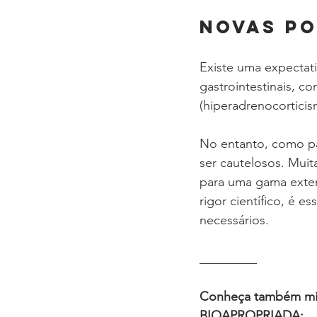
NOVAS PO
Existe uma expectat
gastrointestinais, c
(hiperadrenocortici
No entanto, como pa
ser cautelosos. Mui
para uma gama exten
rigor científico, é 
necessários.
_________
Conheça também mi
BIOAPROPRIADA: