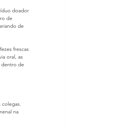
víduo doador 
ro de 
variando de 
fezes frescas 
a oral, as 
 dentro de 
 colegas. 
menal na 