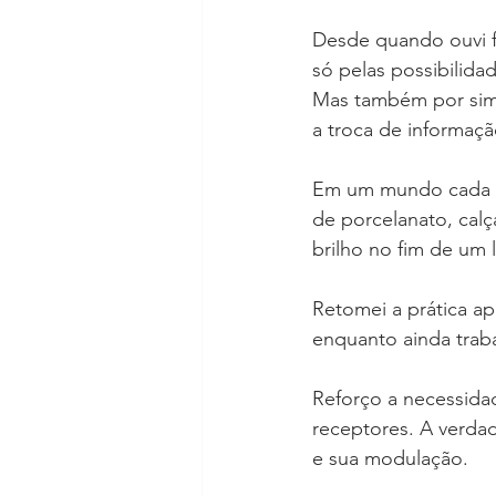
Desde quando ouvi f
só pelas possibilida
Mas também por simu
a troca de informaçã
Em um mundo cada ve
de porcelanato, calç
brilho no fim de um 
Retomei a prática a
enquanto ainda trab
Reforço a necessidad
receptores. A verda
e sua modulação.