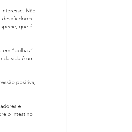
 interesse. Não 
 desafiadores. 
spécie, que é 
s em “bolhas” 
o da vida é um 
essão positiva, 
oadores e 
e o intestino 